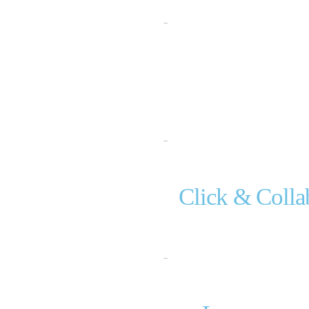
…
…
Click & Col
…