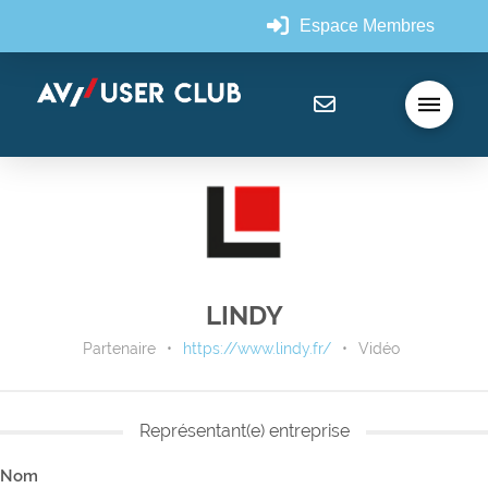
Espace Membres
LINDY
Partenaire
•
https://www.lindy.fr/
•
Vidéo
Représentant(e) entreprise
Nom