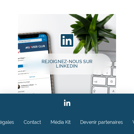
REJOIGNEZ-NOUS SUR
LINKEDIN
légales
Contact
Média Kit
Devenir partenaires