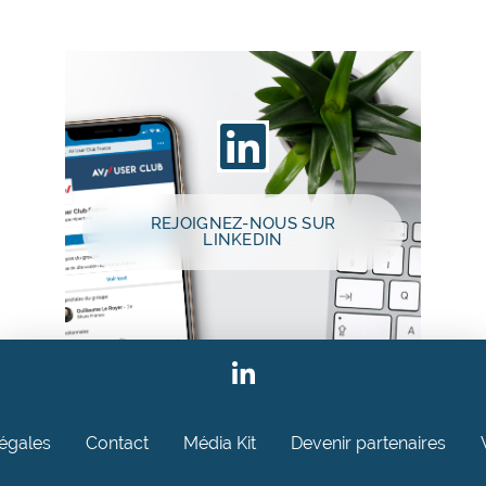
REJOIGNEZ-NOUS SUR
LINKEDIN
légales
Contact
Média Kit
Devenir partenaires