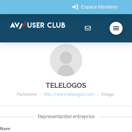
Espace Membres
TELELOGOS
Partenaire
•
http://www.telelogos.com
•
Image
Représentant(e) entreprise
Nom